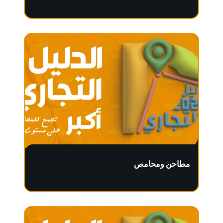
مطاحن ومحامص