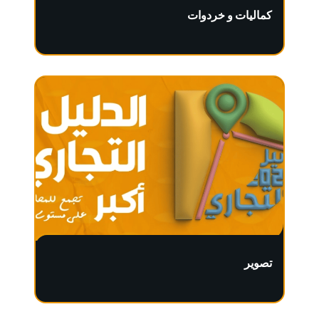
كماليات و خردوات
تصوير