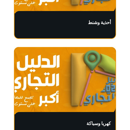
أحذية وشنط
كهربا وسباكة