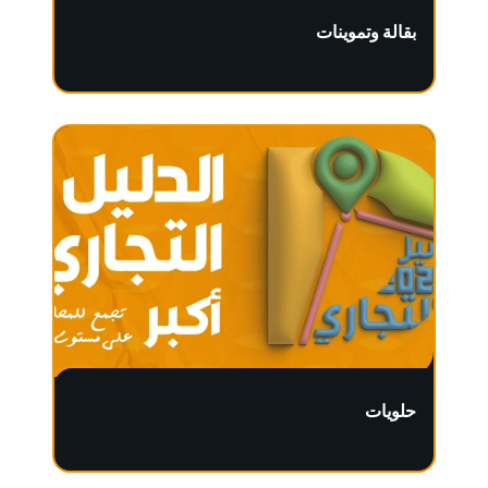
بقالة وتموينات
حلويات