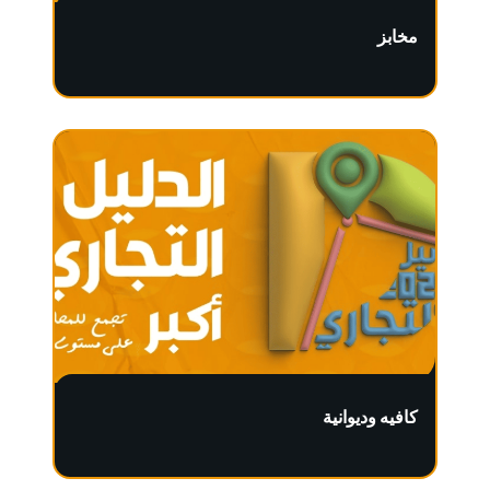
مخابز
كافيه وديوانية