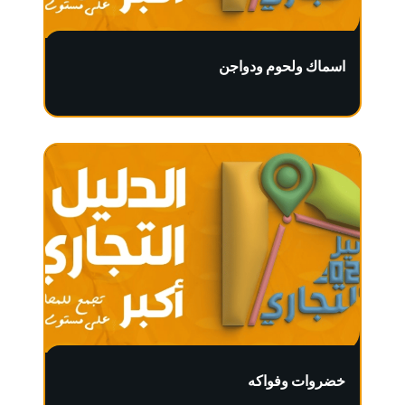
اسماك ولحوم ودواجن
خضروات وفواكه