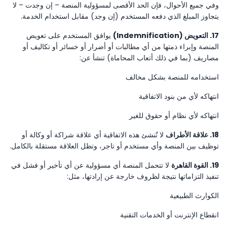
وفي جميع الأحوال، فإن الحد الأقصى لمسؤولية المنصة – إن وجدت – لا
يتجاوز المبلغ الذي دفعه المستخدم (إن وجد) مقابل استخدام الخدمة.
17. التعويض (Indemnification)
يوافق المستخدم على تعويض
المنصة وإبراء ذمتها من أي مطالبات أو أضرار أو خسائر أو تكاليف أو
مصاريف (بما في ذلك أتعاب المحاماة) تنشأ عن:
استخدامه للمنصة بشكل مخالف
انتهاكه لأي من بنود الاتفاقية
انتهاكه لأي نظام أو حقوق للغير
18. علاقة الأطراف
لا تُنشئ هذه الاتفاقية أي علاقة شراكة أو وكالة أو
توظيف بين المنصة وأي مستخدم أو تاجر، وتظل العلاقة مستقلة بالكامل.
19. القوة القاهرة
لا تتحمل المنصة أي مسؤولية عن أي تأخير أو فشل في
تنفيذ التزاماتها نتيجة لظروف خارجة عن إرادتها، مثل:
الكوارث الطبيعية
انقطاع الإنترنت أو الخدمات التقنية