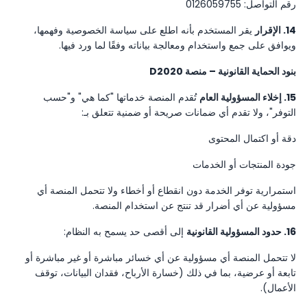
رقم التواصل: 0126059755
14. الإقرار
يقر المستخدم بأنه اطلع على سياسة الخصوصية وفهمها،
ويوافق على جمع واستخدام ومعالجة بياناته وفقًا لما ورد فيها.
بنود الحماية القانونية – منصة D2020
15. إخلاء المسؤولية العام
تُقدم المنصة خدماتها "كما هي" و"حسب
التوفر"، ولا تقدم أي ضمانات صريحة أو ضمنية تتعلق بـ:
دقة أو اكتمال المحتوى
جودة المنتجات أو الخدمات
استمرارية توفر الخدمة دون انقطاع أو أخطاء ولا تتحمل المنصة أي
مسؤولية عن أي أضرار قد تنتج عن استخدام المنصة.
16. حدود المسؤولية القانونية
إلى أقصى حد يسمح به النظام:
لا تتحمل المنصة أي مسؤولية عن أي خسائر مباشرة أو غير مباشرة أو
تابعة أو عرضية، بما في ذلك (خسارة الأرباح، فقدان البيانات، توقف
الأعمال).