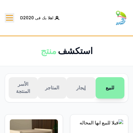
اهلا بك فى D2020
استكشف
منتج
الأسر
للبيع
إيجار
المتاجر
المنتجة