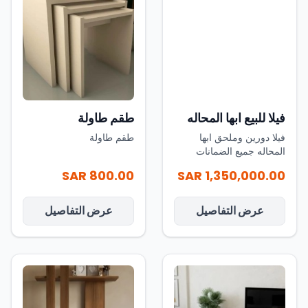
فيلا للبيع ابها المحاله
طقم طاولة
فيلا دورين وملحق ابها
طقم طاولة
المحاله جميع الضمانات
اشرف هندسي معتمد ابها
800.00 SAR
1,350,000.00 SAR
المحاله =============
💒مكونات الدور الارضي :
💌مدخل رجال ومدخل
عرض التفاصيل
عرض التفاصيل
العائله 💌حوش ومدخل
سياره 💌مجلس رجال مع
دورات مياه بالمغاسل 💌
صور جلوس عائليه 💌مطبخ
بمستودع 💌مجلس نساء مع
دورات مياه بالمغاسل 💌
غرفه نوم ضيوف مع دوره