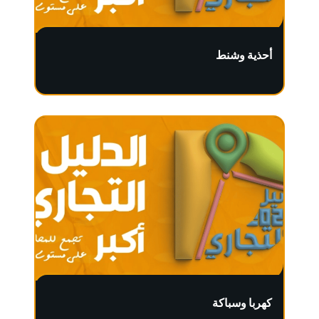
أحذية وشنط
كهربا وسباكة