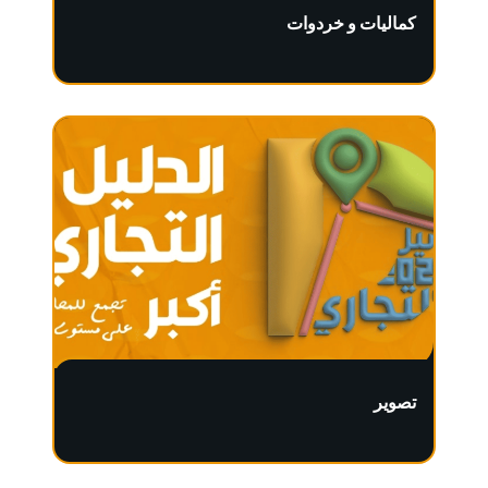
كماليات و خردوات
تصوير