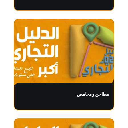
مطاحن ومحامص