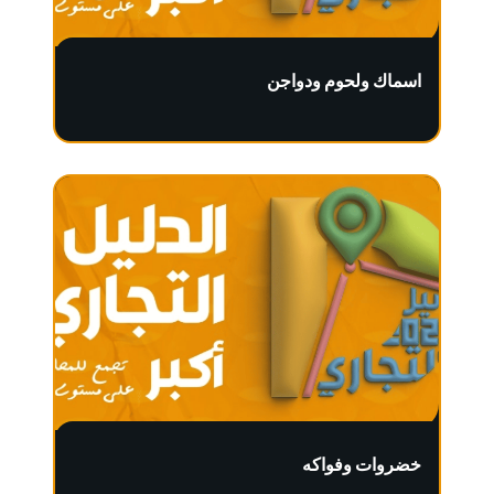
اسماك ولحوم ودواجن
خضروات وفواكه