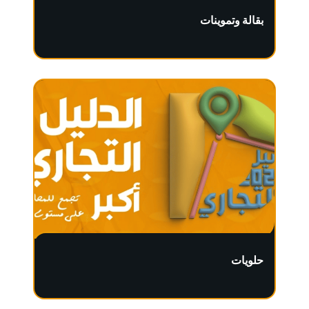
بقالة وتموينات
حلويات