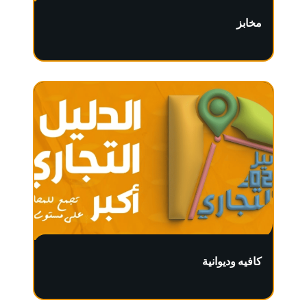
مخابز
كافيه وديوانية