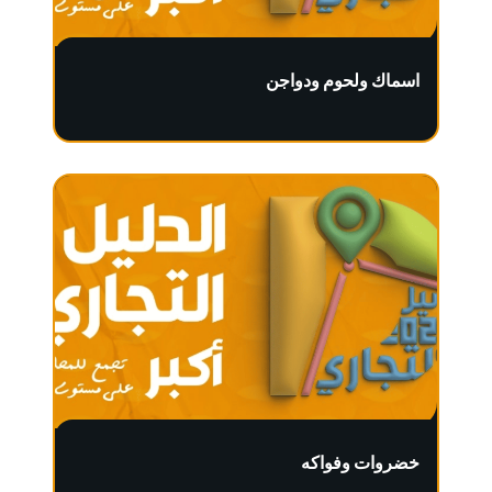
اسماك ولحوم ودواجن
خضروات وفواكه