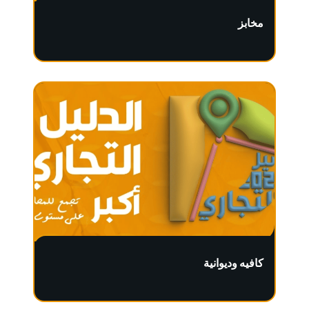
مخابز
كافيه وديوانية