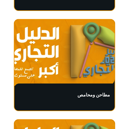
مطاحن ومحامص