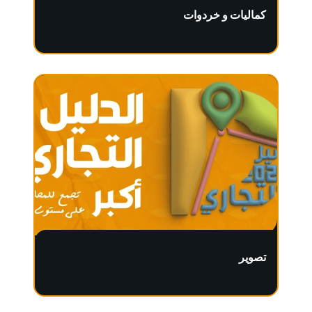
كماليات و خردوات
تصوير