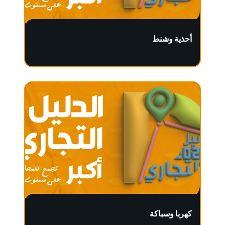
أحذية وشنط
كهربا وسباكة