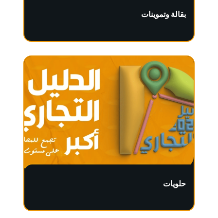
بقالة وتموينات
حلويات